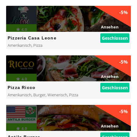
-5%
Ansehen
4.0
Geschlossen
Pizzeria Casa Leone
Amerikanisch
,
Pizza
-5%
Ansehen
4.0
Geschlossen
Pizza Ricco
Amerikanisch
,
Burger
,
Wienerisch
,
Pizza
-5%
Ansehen
4.0