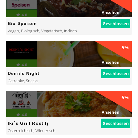
Ansehen
4.0
Geschlossen
Bio Speisen
Vegan
,
Biologisch
,
Vegetarisch
,
Indisch
-5%
Ansehen
4.0
Geschlossen
Dennls Night
Getränke
,
Snacks
-5%
Ansehen
4.0
Geschlossen
Iki´s Grill Rostilj
Österreichisch
,
Wienerisch