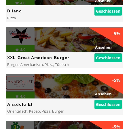
Ansehen
4.0
Geschlossen
Dilano
Pizza
-5%
Ansehen
4.0
Geschlossen
XXL Great American Burger
Burger
,
Amerikanisch
,
Pizza
,
Türkisch
-5%
Ansehen
4.0
Geschlossen
Anadolu Et
Orientalisch
,
Kebap
,
Pizza
,
Burger
-5%