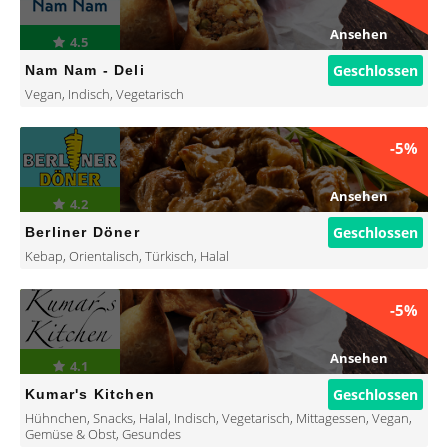
Ansehen
4.5
Geschlossen
Nam Nam - Deli
Vegan
,
Indisch
,
Vegetarisch
-5%
Ansehen
4.2
Geschlossen
Berliner Döner
Kebap
,
Orientalisch
,
Türkisch
,
Halal
-5%
Ansehen
4.1
Geschlossen
Kumar's Kitchen
Hühnchen
,
Snacks
,
Halal
,
Indisch
,
Vegetarisch
,
Mittagessen
,
Vegan
,
Gemüse & Obst
,
Gesundes