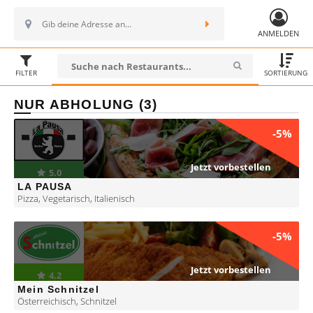
ANMELDEN
FILTER
SORTIERUNG
NUR ABHOLUNG (3)
-5%
Jetzt vorbestellen
5.0
LA PAUSA
Pizza
,
Vegetarisch
,
Italienisch
-5%
Jetzt vorbestellen
4.2
Mein Schnitzel
Österreichisch
,
Schnitzel