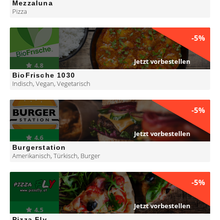
Mezzaluna
Pizza
-5%
Jetzt vorbestellen
4.8
BioFrische 1030
Indisch
,
Vegan
,
Vegetarisch
-5%
Jetzt vorbestellen
4.6
Burgerstation
Amerikanisch
,
Türkisch
,
Burger
-5%
Jetzt vorbestellen
4.5
Pizza Fly