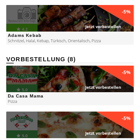
-5%
Jetzt vorbestellen
4.2
Adams Kebab
Schnitzel
,
Halal
,
Kebap
,
Türkisch
,
Orientalisch
,
Pizza
VORBESTELLUNG (8)
-5%
Jetzt vorbestellen
5.0
Da Casa Mama
Pizza
-5%
Jetzt vorbestellen
5.0