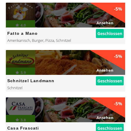
-5%
Ansehen
4.0
Geschlossen
Fatto a Mano
Amerikanisch
,
Burger
,
Pizza
,
Schnitzel
-5%
Ansehen
3.9
Geschlossen
Schnitzel Landmann
Schnitzel
-5%
Ansehen
3.8
Geschlossen
Casa Frascati