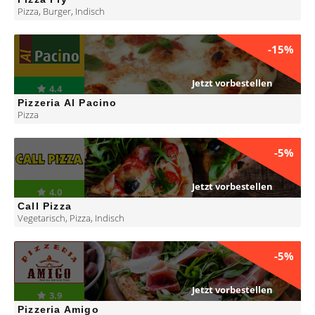
Pizza
,
Burger
,
Indisch
-15%
Jetzt vorbestellen
4.4
Pizzeria Al Pacino
Pizza
-5%
Jetzt vorbestellen
4.0
Call Pizza
Vegetarisch
,
Pizza
,
Indisch
-5%
Jetzt vorbestellen
3.9
Pizzeria Amigo