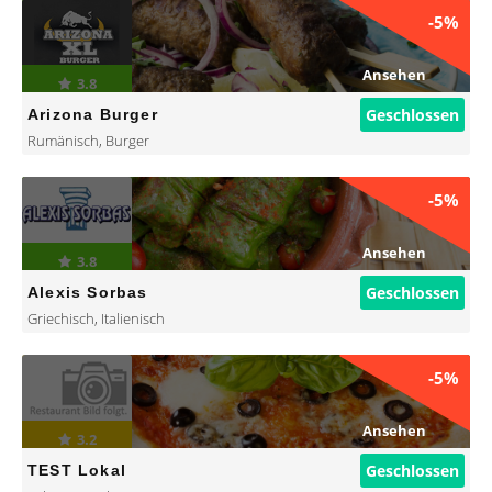
-5%
Ansehen
3.8
Geschlossen
Arizona Burger
Rumänisch
,
Burger
-5%
Ansehen
3.8
Geschlossen
Alexis Sorbas
Griechisch
,
Italienisch
-5%
Ansehen
3.2
Geschlossen
TEST Lokal