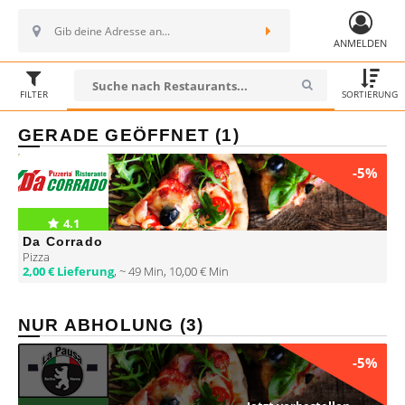
ANMELDEN
FILTER
SORTIERUNG
GERADE GEÖFFNET (1)
-5%
4.1
Da Corrado
Pizza
2,00 € Lieferung
,
~ 49 Min
,
10,00 € Min
NUR ABHOLUNG (3)
-5%