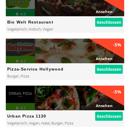
Ansehen
4.3
Geschlossen
Bio Welt Restaurant
Vegetarisch
,
Indisch
,
Vegan
-5%
Ansehen
4.2
Geschlossen
Pizza-Service Hollywood
Burger
,
Pizza
-5%
Ansehen
4.2
Geschlossen
Urban Pizza 1130
Vegetarisch
,
Vegan
,
Halal
,
Burger
,
Pizza