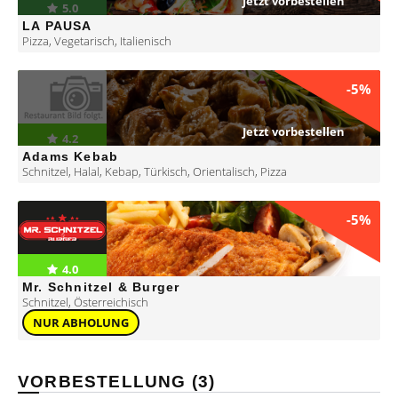
Jetzt vorbestellen
5.0
LA PAUSA
Pizza
,
Vegetarisch
,
Italienisch
-5%
Jetzt vorbestellen
4.2
Adams Kebab
Schnitzel
,
Halal
,
Kebap
,
Türkisch
,
Orientalisch
,
Pizza
-5%
4.0
Mr. Schnitzel & Burger
Schnitzel
,
Österreichisch
NUR ABHOLUNG
VORBESTELLUNG (3)