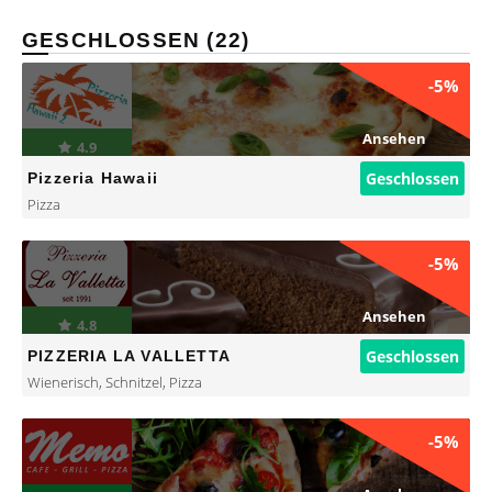
GESCHLOSSEN (22)
-5%
Ansehen
4.9
Geschlossen
Pizzeria Hawaii
Pizza
-5%
Ansehen
4.8
Geschlossen
PIZZERIA LA VALLETTA
Wienerisch
,
Schnitzel
,
Pizza
-5%