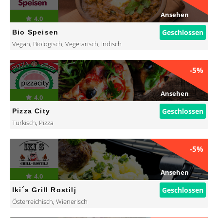
Ansehen
4.0
Geschlossen
Bio Speisen
Vegan
,
Biologisch
,
Vegetarisch
,
Indisch
-5%
Ansehen
4.0
Geschlossen
Pizza City
Türkisch
,
Pizza
-5%
Ansehen
4.0
Geschlossen
Iki´s Grill Rostilj
Österreichisch
,
Wienerisch