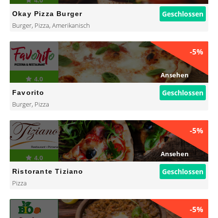
4.0
Geschlossen
Okay Pizza Burger
Burger
,
Pizza
,
Amerikanisch
-5%
Ansehen
4.0
Geschlossen
Favorito
Burger
,
Pizza
-5%
Ansehen
4.0
Geschlossen
Ristorante Tiziano
Pizza
-5%