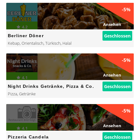
-5%
Ansehen
4.2
Geschlossen
Berliner Döner
Kebap
,
Orientalisch
,
Türkisch
,
Halal
-5%
Ansehen
4.1
Geschlossen
Night Drinks Getränke, Pizza & Co.
Pizza
,
Getränke
-5%
Ansehen
4.1
Geschlossen
Pizzeria Candela