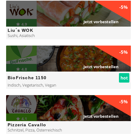
-5%
Jetzt vorbestellen
4.9
Liu´s WOK
Sushi
,
Asiatisch
-5%
Jetzt vorbestellen
4.8
hot
BioFrische 1150
Indisch
,
Vegetarisch
,
Vegan
-5%
Jetzt vorbestellen
4.1
Pizzeria Cavallo
Schnitzel
,
Pizza
,
Österreichisch