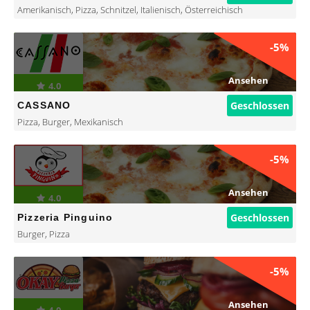
Amerikanisch
,
Pizza
,
Schnitzel
,
Italienisch
,
Österreichisch
-5%
Ansehen
4.0
Geschlossen
CASSANO
Pizza
,
Burger
,
Mexikanisch
-5%
Ansehen
4.0
Geschlossen
Pizzeria Pinguino
Burger
,
Pizza
-5%
Ansehen