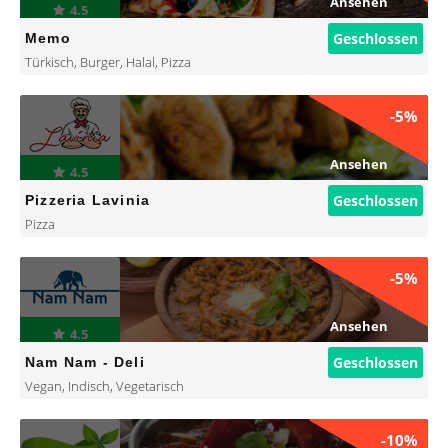
Ansehen
4.5
Geschlossen
Memo
Türkisch
,
Burger
,
Halal
,
Pizza
-5%
Ansehen
4.5
Geschlossen
Pizzeria Lavinia
Pizza
-5%
Ansehen
4.5
Geschlossen
Nam Nam - Deli
Vegan
,
Indisch
,
Vegetarisch
-10%